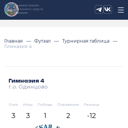
Главная
Футзал
Турнирная таблица
Гимназия 4
Гимназия 4
г.о. Одинцово
Очки
Игры
Победы
Поражения
Разница
3
3
1
2
-12