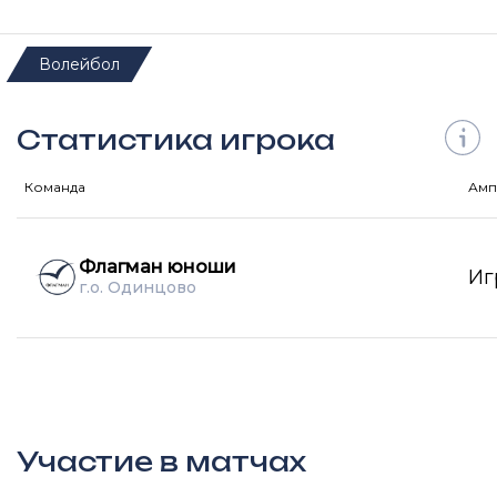
Волейбол
Статистика игрока
Команда
Амп
Флагман юноши
Иг
г.о. Одинцово
Участие в матчах