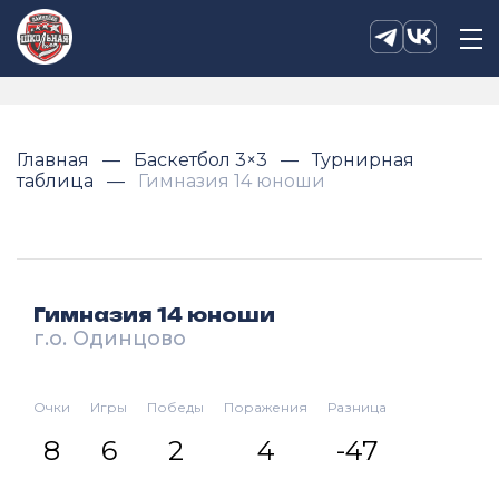
Главная
Баскетбол 3×3
Турнирная
таблица
Гимназия 14 юноши
Гимназия 14 юноши
г.о. Одинцово
Очки
Игры
Победы
Поражения
Разница
8
6
2
4
-47